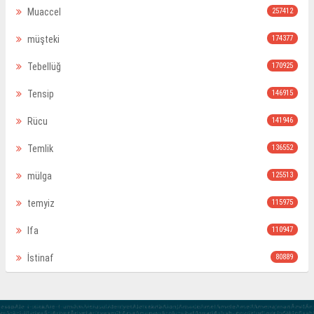
Muaccel
257412
müşteki
174377
Tebellüğ
170925
Tensip
146915
Rücu
141946
Temlik
136552
mülga
125513
temyiz
115975
Ifa
110947
İstinaf
80889