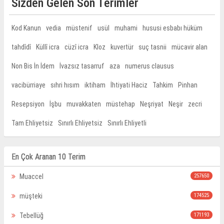
Sizden Gelen Son Terimler
Kod Kanun
vedia
müstenif
usül
muhami
hususi esbabı hüküm
tahdîdî
Küllî icra
cüzî icra
Kloz
kuvertür
suç tasnii
mücavir alan
Non Bis İn İdem
İvazsız tasarruf
aza
numerus clausus
vacibürriaye
sıhri hısım
iktiham
İhtiyati Haciz
Tahkim
Pinhan
Resepsiyon
İşbu
muvakkaten
müstehap
Neşriyat
Neşir
zecri
Tam Ehliyetsiz
Sınırlı Ehliyetsiz
Sınırlı Ehliyetli
En Çok Aranan 10 Terim
Muaccel
257650
müşteki
174525
Tebellüğ
171193