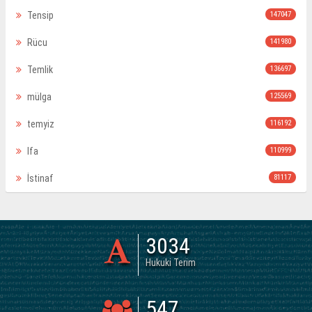
Tensip
147047
Rücu
141980
Temlik
136697
mülga
125569
temyiz
116192
Ifa
110999
İstinaf
81117
3034
Hukuki Terim
547