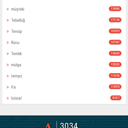
müşteki
174486
Tebellüğ
171134
Tensip
147019
Rücu
141967
Temlik
136664
mülga
125555
temyiz
116106
Ifa
110978
İstinaf
81017
3034