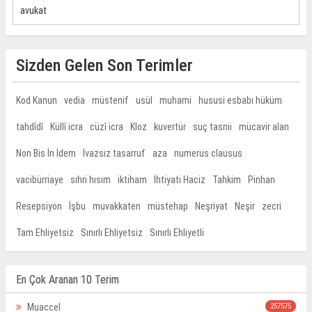
avukat
Sizden Gelen Son Terimler
Kod Kanun
vedia
müstenif
usül
muhami
hususi esbabı hüküm
tahdîdî
Küllî icra
cüzî icra
Kloz
kuvertür
suç tasnii
mücavir alan
Non Bis İn İdem
İvazsız tasarruf
aza
numerus clausus
vacibürriaye
sıhri hısım
iktiham
İhtiyati Haciz
Tahkim
Pinhan
Resepsiyon
İşbu
muvakkaten
müstehap
Neşriyat
Neşir
zecri
Tam Ehliyetsiz
Sınırlı Ehliyetsiz
Sınırlı Ehliyetli
En Çok Aranan 10 Terim
Muaccel
257575