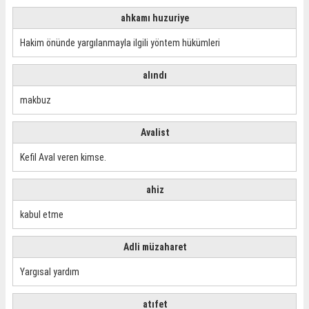
ahkamı huzuriye
Hakim önünde yargılanmayla ilgili yöntem hükümleri
alındı
makbuz
Avalist
Kefil Aval veren kimse.
ahiz
kabul etme
Adli müzaharet
Yargısal yardım
atıfet