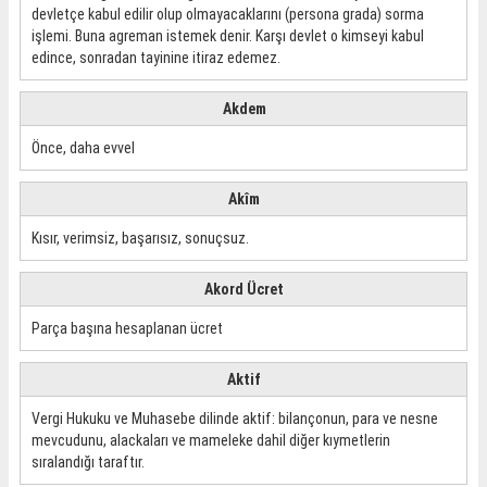
devletçe kabul edilir olup olmayacaklarını (persona grada) sorma
işlemi. Buna agreman istemek denir. Karşı devlet o kimseyi kabul
edince, sonradan tayinine itiraz edemez.
Akdem
Önce, daha evvel
Akîm
Kısır, verimsiz, başarısız, sonuçsuz.
Akord Ücret
Parça başına hesaplanan ücret
Aktif
Vergi Hukuku ve Muhasebe dilinde aktif: bilançonun, para ve nesne
mevcudunu, alackaları ve mameleke dahil diğer kıymetlerin
sıralandığı taraftır.