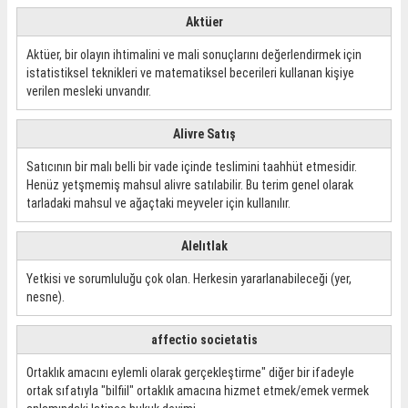
Aktüer
Aktüer, bir olayın ihtimalini ve mali sonuçlarını değerlendirmek için
istatistiksel teknikleri ve matematiksel becerileri kullanan kişiye
verilen mesleki unvandır.
Alivre Satış
Satıcının bir malı belli bir vade içinde teslimini taahhüt etmesidir.
Henüz yetşmemiş mahsul alivre satılabilir. Bu terim genel olarak
tarladaki mahsul ve ağaçtaki meyveler için kullanılır.
Alelıtlak
Yetkisi ve sorumluluğu çok olan. Herkesin yararlanabileceği (yer,
nesne).
affectio societatis
Ortaklık amacını eylemli olarak gerçekleştirme" diğer bir ifadeyle
ortak sıfatıyla "bilfiil" ortaklık amacına hizmet etmek/emek vermek