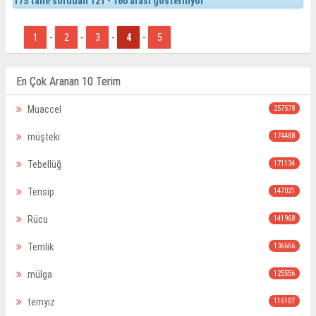
175 tane sorudan 121 - 160 arası gösteriliyor
1
-
2
-
3
-
4
-
5
En Çok Aranan 10 Terim
Muaccel
257578
müşteki
174488
Tebellüğ
171134
Tensip
147021
Rücu
141968
Temlik
136666
mülga
125556
temyiz
116107