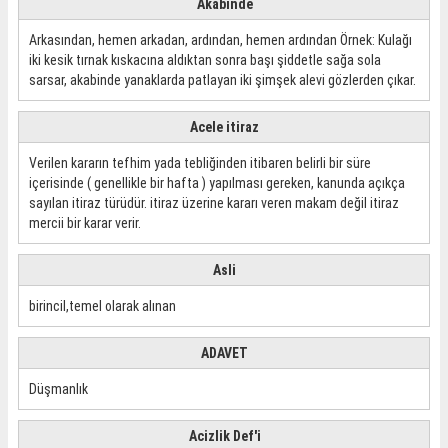
Akabinde
Arkasından, hemen arkadan, ardından, hemen ardından Örnek: Kulağı
iki kesik tırnak kıskacına aldıktan sonra başı şiddetle sağa sola
sarsar, akabinde yanaklarda patlayan iki şimşek alevi gözlerden çıkar.
Acele itiraz
Verilen kararın tefhim yada tebliğinden itibaren belirli bir süre
içerisinde ( genellikle bir hafta ) yapılması gereken, kanunda açıkça
sayılan itiraz türüdür. itiraz üzerine kararı veren makam değil itiraz
mercii bir karar verir.
Asli
birincil,temel olarak alınan
ADAVET
Düşmanlık
Acizlik Def'i