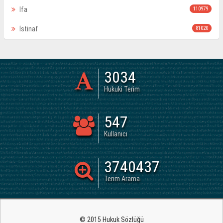
Ifa
110979
İstinaf
81020
3034
Hukuki Terim
547
Kullanıcı
3740437
Terim Arama
© 2015 Hukuk Sözlüğü