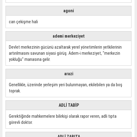
agoni
can çekişme hali
ademi merkeziyet
Devlet merkezinin gücünü azaltarak yerel yönetimlerin yetkilerinin
artırılmasını savunan siyasi görüş. Adem-i merkeziyet, "merkezin
yokluğu" manasına gelir.
arazi
Genellikle, üzerinde yerleşim yeri bulunmayan, ekilebilen ya da boş
toprak.
ADLİ TABİP
Gerektiğinde mahkemelere bilirkişi olarak rapor veren, adli tıpta
görevli doktor.
ADLİ ZABITA