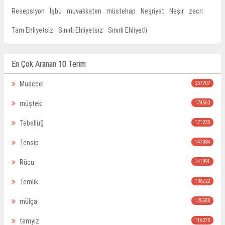
Resepsiyon
İşbu
muvakkaten
müstehap
Neşriyat
Neşir
zecri
Tam Ehliyetsiz
Sınırlı Ehliyetsiz
Sınırlı Ehliyetli
En Çok Aranan 10 Terim
Muaccel
257707
müşteki
174563
Tebellüğ
171235
Tensip
147084
Rücu
141991
Temlik
136722
mülga
125588
temyiz
116275