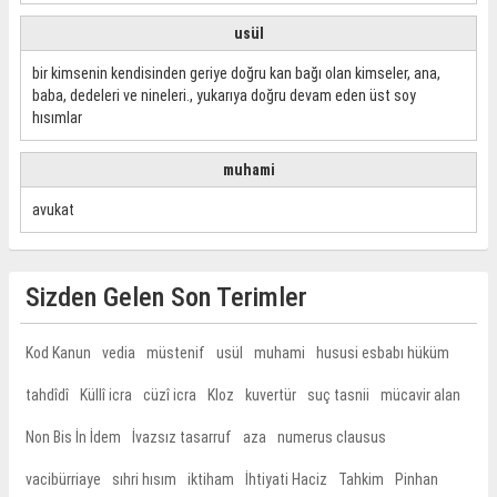
usül
bir kimsenin kendisinden geriye doğru kan bağı olan kimseler, ana,
baba, dedeleri ve nineleri., yukarıya doğru devam eden üst soy
hısımlar
muhami
avukat
Sizden Gelen Son Terimler
Kod Kanun
vedia
müstenif
usül
muhami
hususi esbabı hüküm
tahdîdî
Küllî icra
cüzî icra
Kloz
kuvertür
suç tasnii
mücavir alan
Non Bis İn İdem
İvazsız tasarruf
aza
numerus clausus
vacibürriaye
sıhri hısım
iktiham
İhtiyati Haciz
Tahkim
Pinhan