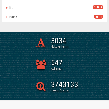
Ifa
111020
İstinaf
81195
3034
Hukuki Terim
547
Kullanıcı
3743133
Terim Arama