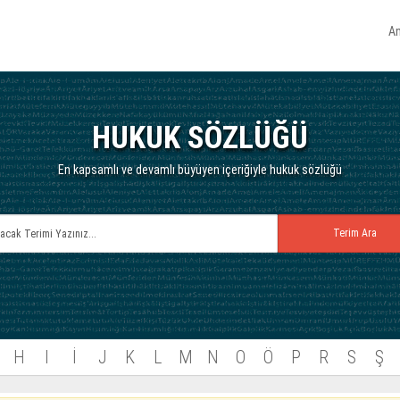
A
HUKUK SÖZLÜĞÜ
En kapsamlı ve devamlı büyüyen içeriğiyle hukuk sözlüğü
H
I
İ
J
K
L
M
N
O
Ö
P
R
S
Ş