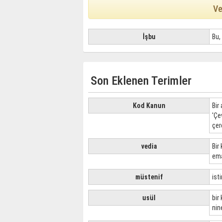
Ve
İşbu
Bu,
Son Eklenen Terimler
Kod Kanun
Bir
'Çe
çer
vedia
Bir
em
müstenif
ist
usül
bir
nin