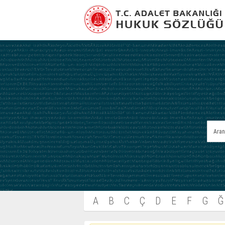
A
B
C
Ç
D
E
F
G
Ğ