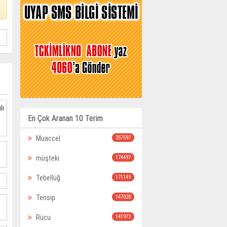
lı
En Çok Aranan 10 Terim
Muaccel
257597
müşteki
174497
Tebellüğ
171149
Tensip
147028
Rücu
141972