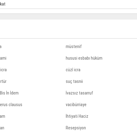
kat
a
müstenif
ami
hususi esbabı hüküm
 icra
cüzî icra
rtür
suç tasnii
Bis İn İdem
İvazsız tasarruf
erus clausus
vacibürriaye
ham
İhtiyati Haciz
han
Resepsiyon