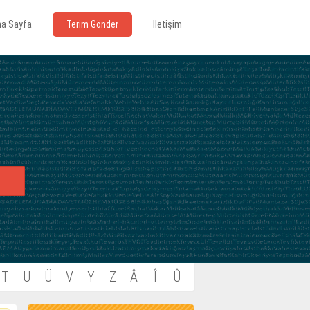
na Sayfa
Terim Gönder
İletişim
T
U
Ü
V
Y
Z
Â
Î
Û