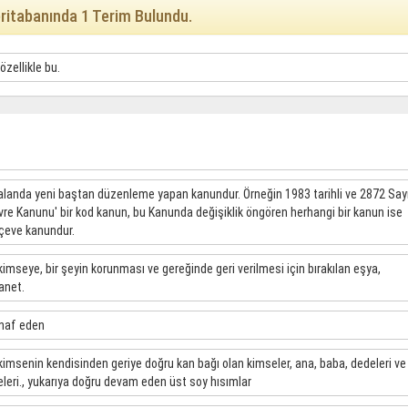
ritabanında 1 Terim Bulundu.
 özellikle bu.
 alanda yeni baştan düzenleme yapan kanundur. Örneğin 1983 tarihli ve 2872 Sayı
vre Kanunu' bir kod kanun, bu Kanunda değişiklik öngören herhangi bir kanun ise
çeve kanundur.
 kimseye, bir şeyin korunması ve gereğinde geri verilmesi için bırakılan eşya,
anet.
inaf eden
 kimsenin kendisinden geriye doğru kan bağı olan kimseler, ana, baba, dedeleri ve
eleri., yukarıya doğru devam eden üst soy hısımlar