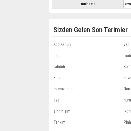
muhami
avu
Sizden Gelen Son Terimler
Kod Kanun
vedi
usül
muh
tahdîdî
Küllî
Kloz
kuve
mücavir alan
Non 
aza
num
sıhri hısım
ikti
Tahkim
Pin