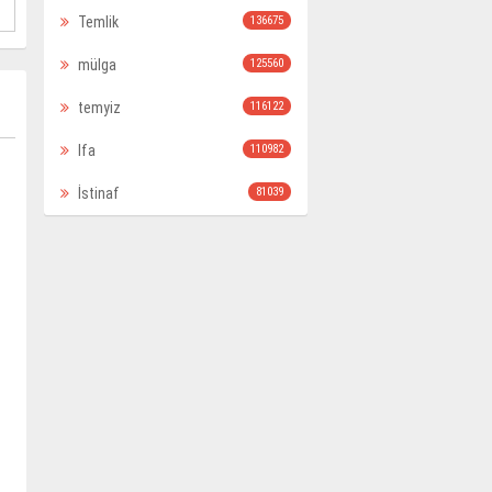
Temlik
136675
mülga
125560
temyiz
116122
Ifa
110982
İstinaf
81039